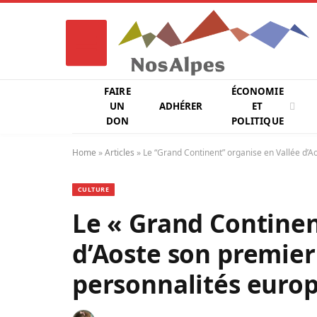
FAIRE
ÉCONOMIE
UN
ADHÉRER
ET
DON
POLITIQUE
Home
»
Articles
»
Le “Grand Continent” organise en Vallée d’
CULTURE
Le « Grand Continen
d’Aoste son premie
personnalités euro