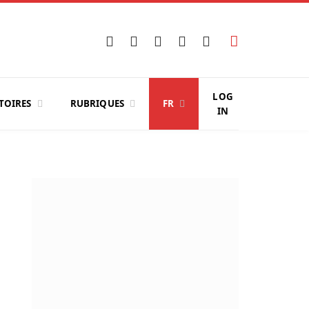
Facebook
X
Instagram
YouTube
LinkedIn
(Twitter)
LOG
TOIRES
RUBRIQUES
FR
IN