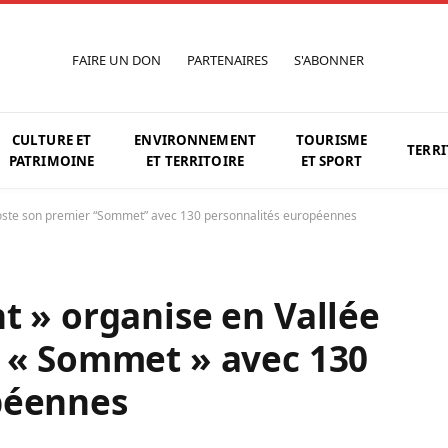
FAIRE UN DON
PARTENAIRES
S'ABONNER
CULTURE ET
ENVIRONNEMENT
TOURISME
TERRI
PATRIMOINE
ET TERRITOIRE
ET SPORT
Aoste son premier “Sommet” avec 130 personnalités européennes
t » organise en Vallée
r « Sommet » avec 130
péennes