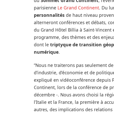
du
Sommet Grand Continent
, l’évé
parisienne
Le Grand Continent
. Du l
personnalités
de haut niveau proven
alterneront conférences et débats, co
du Grand Hôtel Billia à Saint-Vincen
programme, des thèmes et des enjeux p
dont le
triptyque de transition géop
numérique
.
“Nous ne traiterons pas seulement de l
d’industrie, d’économie et de politiqu
expliqué en vidéoconférence depuis 
Continent, lors de la conférence de pre
décembre -. Nous avons choisi la régio
l’Italie et la France, la première à acc
autres, des implications des relations