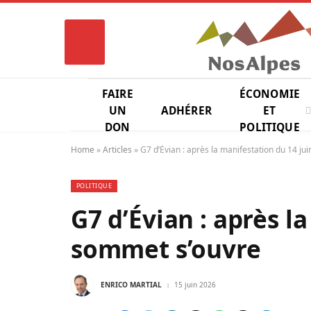
FAIRE
ÉCONOMIE
UN
ADHÉRER
ET
DON
POLITIQUE
Home
»
Articles
»
G7 d’Évian : après la manifestation du 14 ju
POLITIQUE
G7 d’Évian : après l
sommet s’ouvre
ENRICO MARTIAL
15 juin 2026