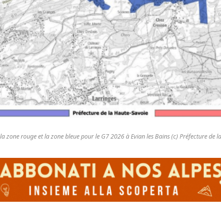
la zone rouge et la zone bleue pour le G7 2026 à Evian les Bains (c) Préfecture de 