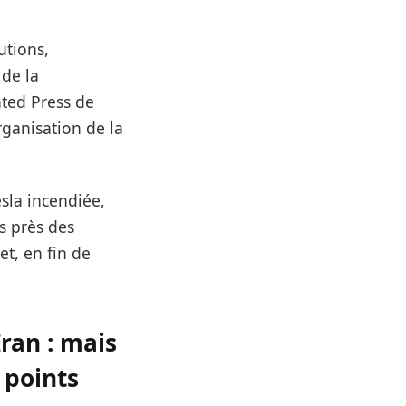
utions,
 de la
iated Press de
organisation de la
esla incendiée,
s près des
et, en fin de
ran : mais
 points