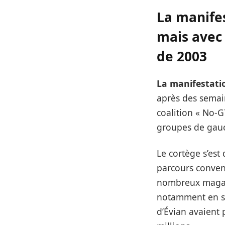
La manifes
mais avec 
de 2003
La manifestati
après des semain
coalition « No-G
groupes de gau
Le cortège s’est
parcours convenu
nombreux magasi
notamment en so
d’Évian avaient 