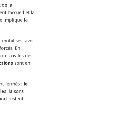
 de la
t l’accueil et la
re implique la
t mobilisés, avec
forcés. En
ités civiles des
ctions
sont en
nt fermés :
le
les liaisons
port restent