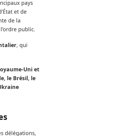
rincipaux pays
’État et de
te de la
l’ordre public.
talier
, qui
e Royaume-Uni et
de, le Brésil, le
’Ukraine
es
es délégations,