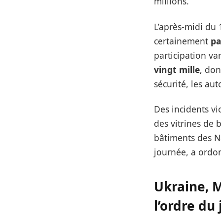
millions.
L’après-midi du 
certainement
pa
participation va
vingt mille
, don
sécurité, les au
Des incidents vi
des vitrines de
bâtiments des Na
journée, a ordon
Ukraine, M
l’ordre du