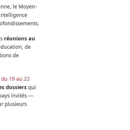
enne, le Moyen-
intelligence
profondissements.
es
réunions au
éducation, de
tions de
 du 19 au 22
es dossiers
qui
pays invités —
ur plusieurs