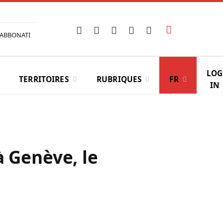
Facebook
X
Instagram
YouTube
LinkedIn
ABBONATI
(Twitter)
LOG
TERRITOIRES
RUBRIQUES
FR
IN
à Genève, le