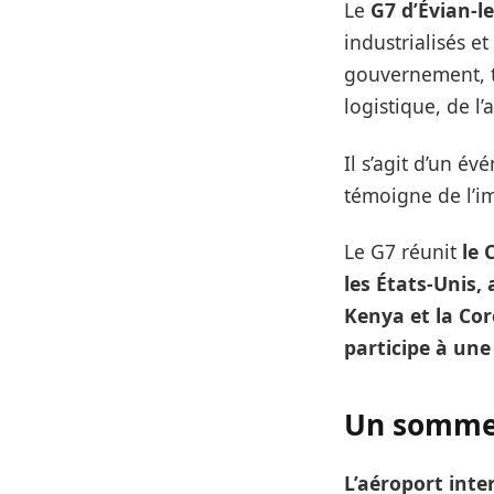
Le
G7 d’Évian-l
industrialisés e
gouvernement, t
logistique, de l
Il s’agit d’un é
témoigne de l’im
Le G7 réunit
le 
les États-Unis,
Kenya et la Co
participe à une
Un sommet
L’aéroport int