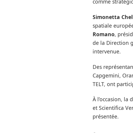
comme stratégiqu
Simonetta Chel
spatiale europé
Romano
, prési
de la Direction
intervenue.
Des représentant
Capgemini, Orang
TELT, ont partic
À l’occasion, la
et Scientifica V
présentée.