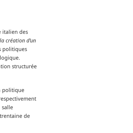
italien des
la création d’un
s politiques
ologique.
tion structurée
a politique
 respectivement
 salle
 trentaine de