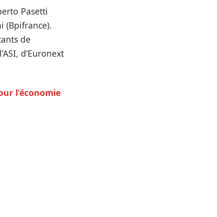
erto Pasetti
i (Bpifrance).
tants de
l’ASI, d’Euronext
our l’économie