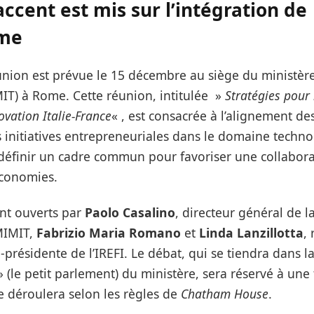
accent est mis sur l’intégration de
ème
nion est prévue le 15 décembre au siège du ministère 
IT) à Rome. Cette réunion, intitulée »
Stratégies pour 
vation Italie-France
« , est consacrée à l’alignement de
 initiatives entrepreneuriales dans le domaine techn
e définir un cadre commun pour favoriser une collabora
économies.
ont ouverts par
Paolo Casalino
, directeur général de l
 MIMIT,
Fabrizio Maria Romano
et
Linda Lanzillotta
,
-présidente de l’IREFI. Le débat, qui se tiendra dans la
 (le petit parlement) du ministère, sera réservé à une
se déroulera selon les règles de
Chatham House
.