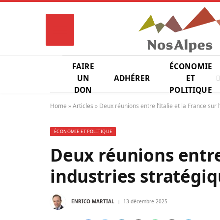
FAIRE
ÉCONOMIE
UN
ADHÉRER
ET
DON
POLITIQUE
Home
»
Articles
»
Deux réunions entre l’Italie et la France sur
ÉCONOMIE ET POLITIQUE
Deux réunions entre l
industries stratégi
ENRICO MARTIAL
13 décembre 2025