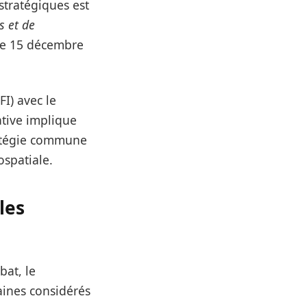
stratégiques est
s et de
 le 15 décembre
FI) avec le
ative implique
tratégie commune
ospatiale.
les
bat, le
aines considérés