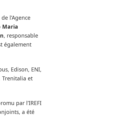
 de l’Agence
o Maria
in
, responsable
st également
bus, Edison, ENI,
Trenitalia et
promu par l’IREFI
njoints, a été