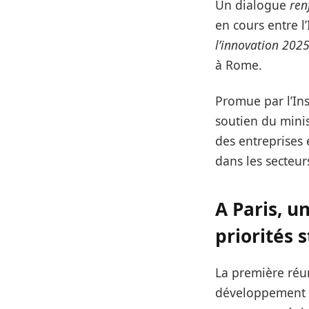
Un dialogue
ren
en cours entre l’
l’innovation 202
à Rome.
Promue par l’Ins
soutien du minist
des entreprises 
dans les secteurs
A Paris, u
priorités 
La première réun
développement p