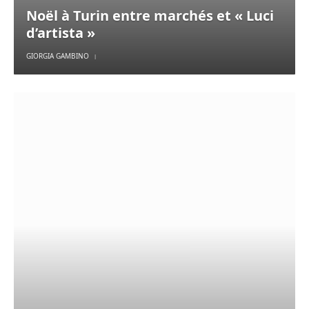
Noël à Turin entre marchés et « Luci
d’artista »
GIORGIA GAMBINO