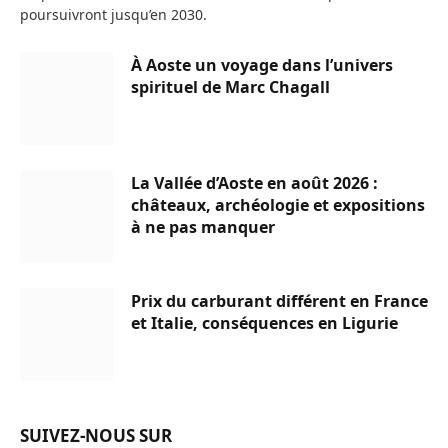
poursuivront jusqu’en 2030.
À Aoste un voyage dans l’univers
spirituel de Marc Chagall
La Vallée d’Aoste en août 2026 :
châteaux, archéologie et expositions
à ne pas manquer
Prix du carburant différent en France
et Italie, conséquences en Ligurie
SUIVEZ-NOUS SUR