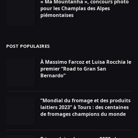
« Ma Mountanha », concours photo
pour les Champlas des Alpes
piémontaises
POST POPULAIRES
À Massimo Farcoz et Luisa Rocchia le
premier “Road to Gran San
Bernardo”
“Mondial du fromage et des produits
laitiers 2023” à Tours : des centaines
de fromages champions du monde