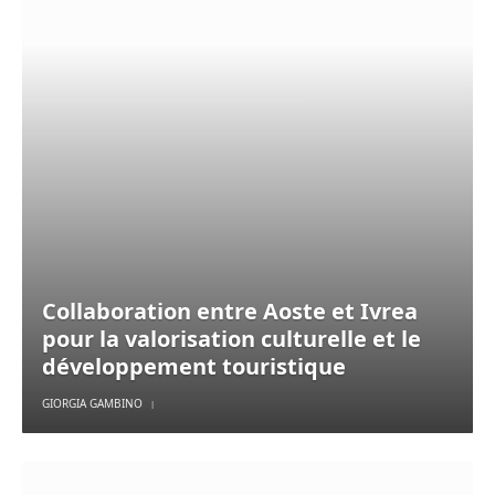
Collaboration entre Aoste et Ivrea
pour la valorisation culturelle et le
développement touristique
GIORGIA GAMBINO