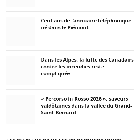
Cent ans de l’annuaire téléphonique
né dans le Piémont
Dans les Alpes, la lutte des Canadairs
contre les incendies reste
compliquée
« Percorso in Rosso 2026 », saveurs
valdôtaines dans la vallée du Grand-
Saint-Bernard