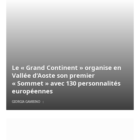
Le « Grand Continent » organise en
Vallée d’Aoste son premier
« Sommet » avec 130 personnalités
européennes
GIORGIA GAMBINO