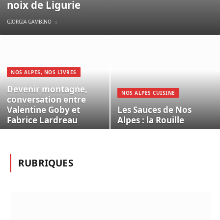
noix de Ligurie
GIORGIA GAMBINO
NOS ALPES, NOS LIVRES
Devenir montagne,
NOS ALPES CUISINE
conversation entre
Valentine Goby et
Les Sauces de Nos
Fabrice Lardreau
Alpes : la Rouille
RUBRIQUES