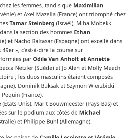
 chez les femmes, tandis que
Maximilian
ovénie) et Axel Mazella (France) ont triomphé chez
mmes
Tamar Steinberg
(Israël), Miba Mobekk
t dans la section des hommes
Ethan
lie) et Nacho Baltasar (Espagne) ont excellé dans
 49er », c’est-à-dire la course sur
s formées par
Odile Van Anholt et Annette
becca Netzler (Suède) et Jo Aleh et Molly Meech
ctoire ; les duos masculins étaient composés
agne), Dominik Buksak et Szymon Wierzbicki
 Pequin (France).
e
(États-Unis), Marit Bouwmeester (Pays-Bas) et
ées sur le podium aux côtés de
Michael
tralie) et Philippe Buhl (Allemagne).
te les paires de
Camille Lecointre et Jérémie