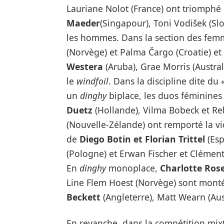
Lauriane Nolot (France) ont triomphé
Maeder
(Singapour), Toni Vodišek (Sl
les hommes. Dans la section des fe
(Norvège) et Palma Čargo (Croatie) e
Westera
(Aruba), Grae Morris (Austra
le
windfoil
. Dans la discipline dite du «
un
dinghy
biplace, les duos féminine
Duetz
(Hollande), Vilma Bobeck et Re
(Nouvelle-Zélande) ont remporté la vi
de
Diego Botin et Florian Trittel
(Esp
(Pologne) et Erwan Fischer et Clément
En
dinghy
monoplace,
Charlotte Ros
Line Flem Hoest (Norvège) sont mont
Beckett
(Angleterre), Matt Wearn (Aus
En revanche, dans la compétition mix