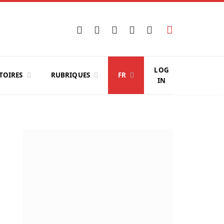
Facebook
X
Instagram
YouTube
LinkedIn
(Twitter)
LOG
TOIRES
RUBRIQUES
FR
IN