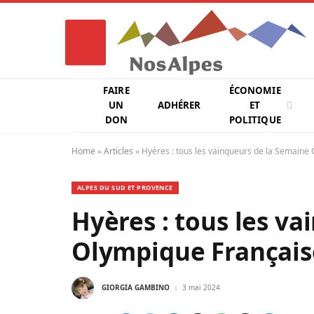
FAIRE
ÉCONOMIE
UN
ADHÉRER
ET
DON
POLITIQUE
Home
»
Articles
»
Hyères : tous les vainqueurs de la Semaine
ALPES DU SUD ET PROVENCE
Hyères : tous les v
Olympique Français
GIORGIA GAMBINO
3 mai 2024