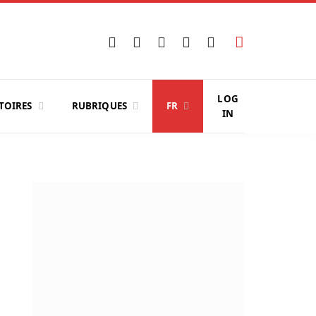
Facebook
X
Instagram
YouTube
LinkedIn
(Twitter)
LOG
TOIRES
RUBRIQUES
FR
IN