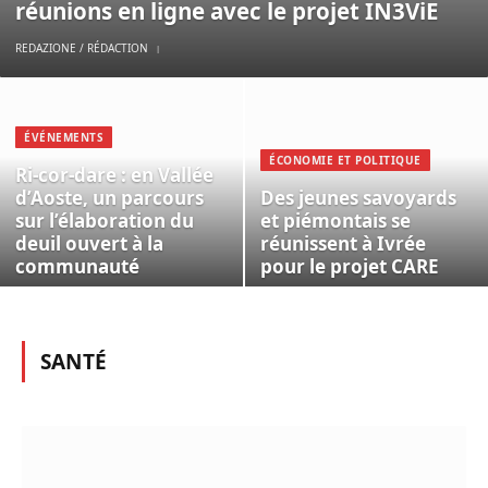
réunions en ligne avec le projet IN3ViE
REDAZIONE / RÉDACTION
ÉVÉNEMENTS
ÉCONOMIE ET POLITIQUE
Ri-cor-dare : en Vallée
d’Aoste, un parcours
Des jeunes savoyards
sur l’élaboration du
et piémontais se
deuil ouvert à la
réunissent à Ivrée
communauté
pour le projet CARE
SANTÉ