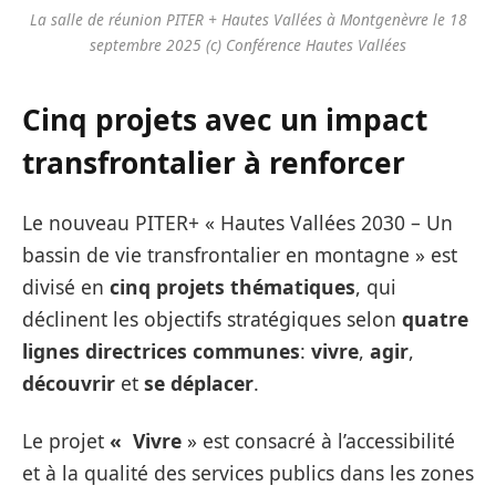
La salle de réunion PITER + Hautes Vallées à Montgenèvre le 18
septembre 2025 (c) Conférence Hautes Vallées
Cinq projets avec un impact
transfrontalier à renforcer
Le nouveau PITER+ « Hautes Vallées 2030 – Un
bassin de vie transfrontalier en montagne » est
divisé en
cinq projets thématiques
, qui
déclinent les objectifs stratégiques selon
quatre
lignes directrices communes
:
vivre
,
agir
,
découvrir
et
se déplacer
.
Le projet
«
Vivre
» est consacré à l’accessibilité
et à la qualité des services publics dans les zones