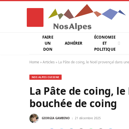
FAIRE
ÉCONOMIE
UN
ADHÉRER
ET
DON
POLITIQUE
Home
»
Articles
»
La Pâte de coing, le Noël provençal dans u
NOS ALPES CUISINE
La Pâte de coing, l
bouchée de coing
GIORGIA GAMBINO
21 décembre 2025