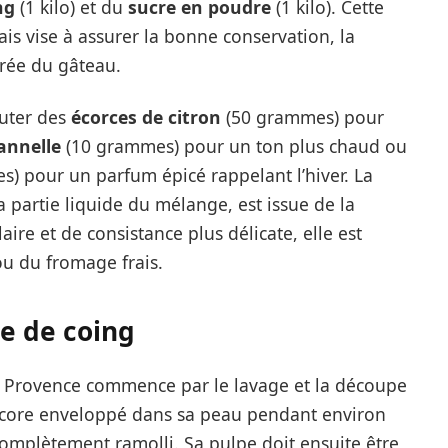
ng
(1 kilo) et du
sucre en poudre
(1 kilo). Cette
ais vise à assurer la bonne conservation, la
brée du gâteau.
outer des
écorces de citron
(50 grammes) pour
annelle
(10 grammes) pour un ton plus chaud ou
) pour un parfum épicé rappelant l’hiver. La
la partie liquide du mélange, est issue de la
ire et de consistance plus délicate, elle est
u du fromage frais.
te de coing
e Provence commence par le lavage et la découpe
 encore enveloppé dans sa peau pendant environ
 complètement ramolli. Sa pulpe doit ensuite être