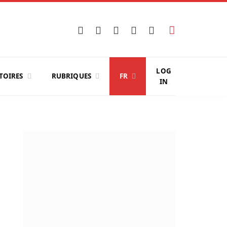
Facebook
X
Instagram
YouTube
LinkedIn
(Twitter)
LOG
TOIRES
RUBRIQUES
FR
IN