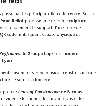
le récit
passe par les principaux lieux du centre. Sur la
rémie Bellot
propose une grande
sculpture
vient également le support d’une série de
 QR code, imbriquant espace physique et
Keyframes
de Groupe Laps
, une
œuvre
à Lyon
.
ent suivent le rythme musical, construisant une
ecture, le son et la lumière.
t projeté
Lines of Construction
de Nicolas
 évidence les lignes, les proportions et les
t un dessin technique en une expérience