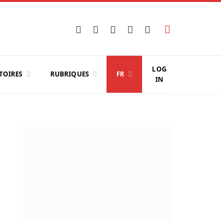
Facebook
X
Instagram
YouTube
LinkedIn
(Twitter)
LOG
TOIRES
RUBRIQUES
FR
IN