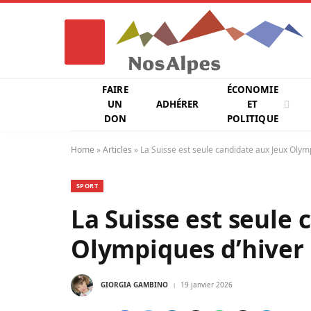
FAIRE
ÉCONOMIE
UN
ADHÉRER
ET
DON
POLITIQUE
Home
»
Articles
»
La Suisse est seule candidate aux Jeux Olym
SPORT
La Suisse est seule 
Olympiques d’hiver
GIORGIA GAMBINO
19 janvier 2026