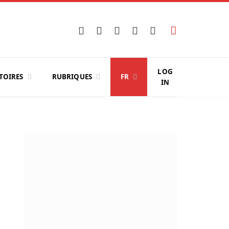
Facebook
X
Instagram
YouTube
LinkedIn
(Twitter)
LOG
TOIRES
RUBRIQUES
FR
IN