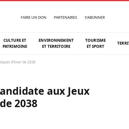
FAIRE UN DON
PARTENAIRES
S'ABONNER
CULTURE ET
ENVIRONNEMENT
TOURISME
TERRI
PATRIMOINE
ET TERRITOIRE
ET SPORT
piques d’hiver de 2038
candidate aux Jeux
 de 2038