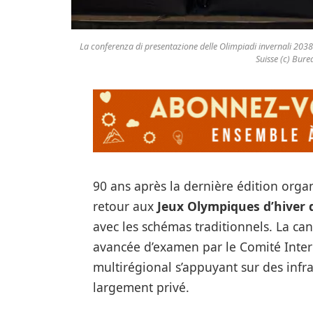
La conferenza di presentazione delle Olimpiadi invernali 2038
Suisse (c) Bure
90 ans après la dernière édition organ
retour aux
Jeux Olympiques d’hiver 
avec les schémas traditionnels. La ca
avancée d’examen par le Comité Inte
multirégional s’appuyant sur des infr
largement privé.