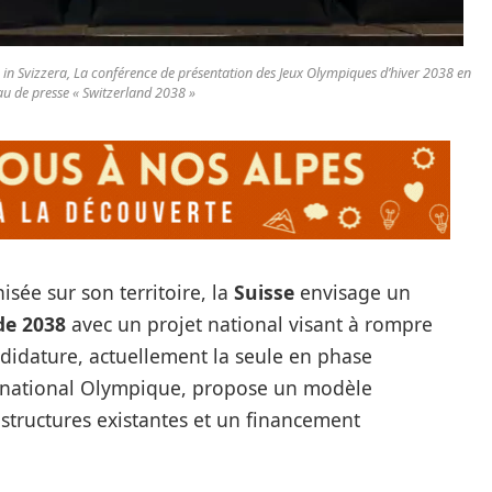
 in Svizzera, La conférence de présentation des Jeux Olympiques d’hiver 2038 en
au de presse « Switzerland 2038 »
isée sur son territoire, la
Suisse
envisage un
de 2038
avec un projet national visant à rompre
ndidature, actuellement la seule en phase
rnational Olympique, propose un modèle
astructures existantes et un financement