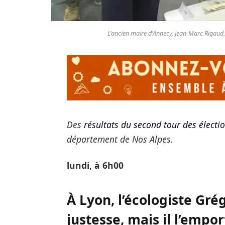
L'ancien maire d'Annecy, Jean-Marc Rigaud,
Des
résultats du second tour des électi
département de Nos Alpes.
lundi, à 6h00
À Lyon, l’écologiste Gré
justesse, mais il l’empor