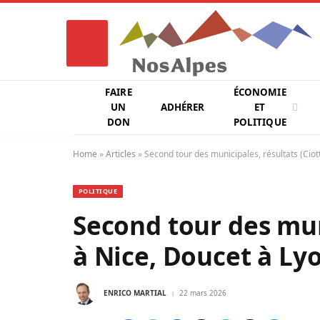
FAIRE
ÉCONOMIE
UN
ADHÉRER
ET
DON
POLITIQUE
Home
»
Articles
»
Second tour des municipales, résultats (Ciot
POLITIQUE
Second tour des muni
à Nice, Doucet à Ly
ENRICO MARTIAL
22 mars 2026