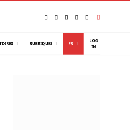
Facebook
X
Instagram
YouTube
LinkedIn
(Twitter)
LOG
TOIRES
RUBRIQUES
FR
IN