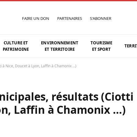
FAIRE UN DON
PARTENAIRES
S'ABONNER
CULTURE ET
ENVIRONNEMENT
TOURISME
TERRI
PATRIMOINE
ET TERRITOIRE
ET SPORT
ti à Nice, Doucet à Lyon, Laffin à Chamonix …)
cipales, résultats (Ciotti
on, Laffin à Chamonix …)