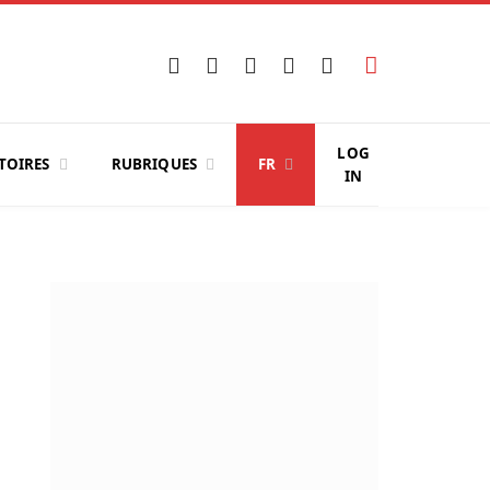
Facebook
X
Instagram
YouTube
LinkedIn
(Twitter)
LOG
TOIRES
RUBRIQUES
FR
IN