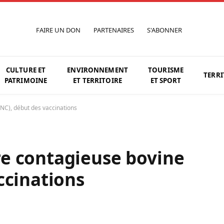
FAIRE UN DON
PARTENAIRES
S'ABONNER
CULTURE ET
ENVIRONNEMENT
TOURISME
TERRI
PATRIMOINE
ET TERRITOIRE
ET SPORT
NC), début des vaccinations
e contagieuse bovine
ccinations