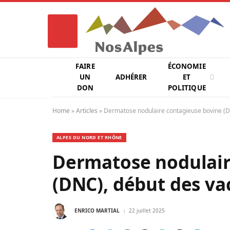
FAIRE
ÉCONOMIE
UN
ADHÉRER
ET
DON
POLITIQUE
Home
»
Articles
»
Dermatose nodulaire contagieuse bovine (D
ALPES DU NORD ET RHÔNE
Dermatose nodulair
(DNC), début des va
ENRICO MARTIAL
22 juillet 2025