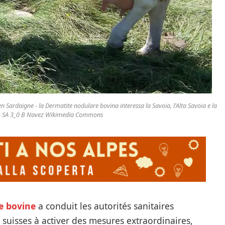
 Sardaigne - la Dermatite nodulare bovina interessa la Savoia, l'Alta Savoia e la
 - SA 3_0 B Navez Wikimedia Commons
e
bovine
a conduit les autorités sanitaires
 suisses à activer des mesures extraordinaires,