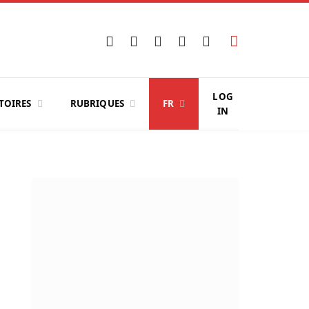
Facebook
X
Instagram
YouTube
LinkedIn
(Twitter)
LOG
TOIRES
RUBRIQUES
FR
IN