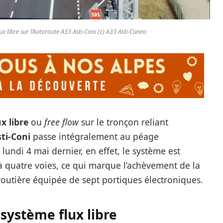
lux libre sur l’Autoroute A33 Asti-Coni (c) A33 Asti-Cuneo
ux libre
ou
free flow
sur le tronçon reliant
ti-Coni
passe intégralement au péage
lundi 4 mai dernier, en effet, le système est
à quatre voies, ce qui marque l’achèvement de la
oroutière équipée de sept portiques électroniques.
système flux libre