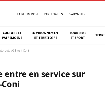
FAIRE UN DON
PARTENAIRES
S'ABONNER
CULTURE ET
ENVIRONNEMENT
TOURISME
TERRI
PATRIMOINE
ET TERRITOIRE
ET SPORT
Autoroute A33 Asti-Coni
e entre en service sur
-Coni