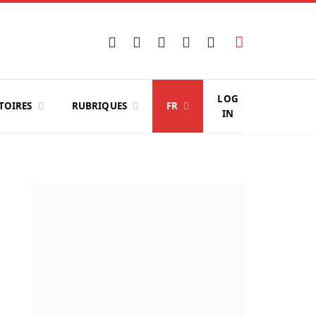
Facebook
X
Instagram
YouTube
LinkedIn
(Twitter)
LOG
TOIRES
RUBRIQUES
FR
IN