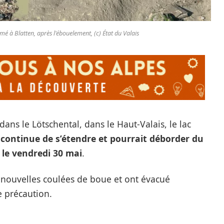
é à Blatten, après l'ébouelement, (c) État du Valais
ans le Lötschental, dans le Haut-Valais, le lac
a
continue de s’étendre et pourrait déborder du
t le vendredi 30 mai
.
 nouvelles coulées de boue et ont évacué
e précaution.