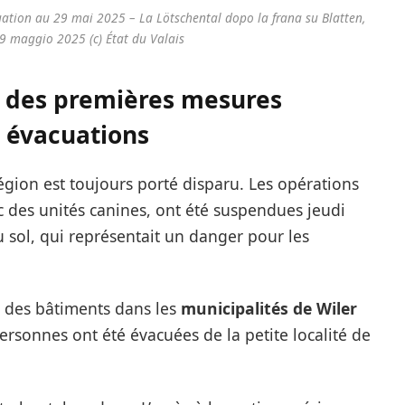
tuation au 29 mai 2025 – La Lötschental dopo la frana su Blatten,
29 maggio 2025 (c) État du Valais
 des premières mesures
s évacuations
gion est toujours porté disparu. Les opérations
des unités canines, ont été suspendues jeudi
du sol, qui représentait un danger pour les
ué des bâtiments dans les
municipalités de Wiler
personnes ont été évacuées de la petite localité de