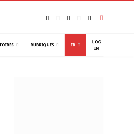
Facebook
X
Instagram
YouTube
LinkedIn
(Twitter)
LOG
TOIRES
RUBRIQUES
FR
IN