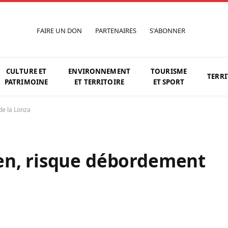
FAIRE UN DON
PARTENAIRES
S'ABONNER
CULTURE ET
ENVIRONNEMENT
TOURISME
TERRI
PATRIMOINE
ET TERRITOIRE
ET SPORT
de la Lonza
en, risque débordement