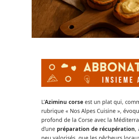
L’
Aziminu corse
est un plat qui, com
rubrique « Nos Alpes Cuisine », évoque 
profond de la Corse avec la Méditerran
d’une
préparation de récupération
,
peu valorisés, que les pêcheurs loc