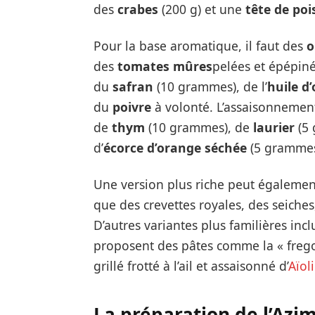
des
crabes
(200 g) et une
tête de poi
Pour la base aromatique, il faut des
o
des
tomates mûres
pelées et épépiné
du
safran
(10 grammes), de l’
huile d’
du
poivre
à volonté. L’assaisonnement
de
thym
(10 grammes), de
laurier
(5 
d’
écorce d’orange séchée
(5 grammes)
Une version plus riche peut également
que des crevettes royales, des seiche
D’autres variantes plus familières in
proposent des pâtes comme la « fre
grillé frotté à l’ail et assaisonné d’
Aïoli
La préparation de l’Azi