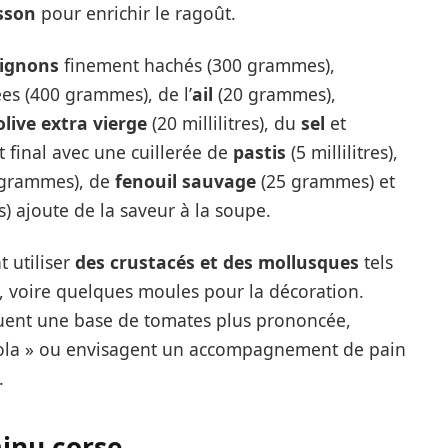
sson
pour enrichir le ragoût.
ignons
finement hachés (300 grammes),
es (400 grammes), de l’
ail
(20 grammes),
olive extra vierge
(20 millilitres), du
sel
et
 final avec une cuillerée de
pastis
(5 millilitres),
grammes), de
fenouil sauvage
(25 grammes) et
 ajoute de la saveur à la soupe.
 utiliser
des crustacés et des mollusques
tels
s, voire quelques moules pour la décoration.
cluent une base de tomates plus prononcée,
gola » ou envisagent un accompagnement de pain
.
minu corse