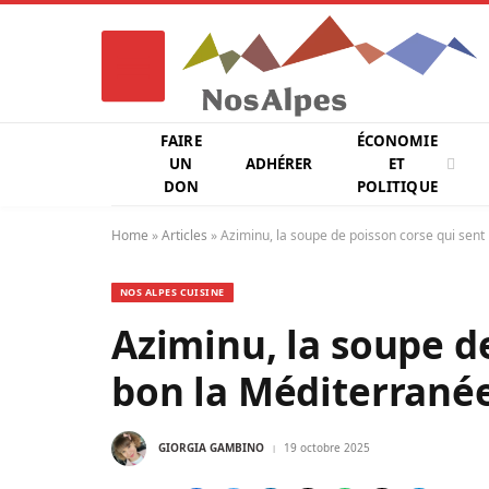
FAIRE
ÉCONOMIE
UN
ADHÉRER
ET
DON
POLITIQUE
Home
»
Articles
»
Aziminu, la soupe de poisson corse qui sent
NOS ALPES CUISINE
Aziminu, la soupe d
bon la Méditerrané
GIORGIA GAMBINO
19 octobre 2025