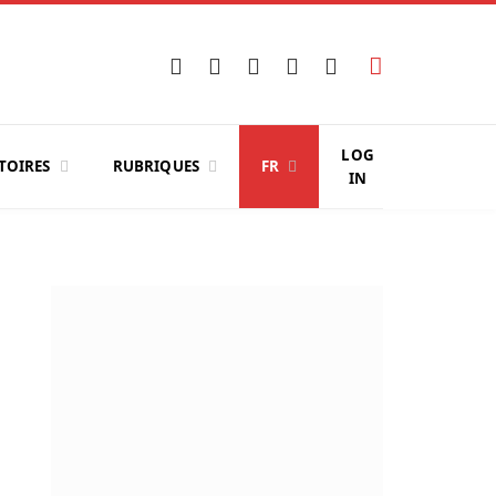
Facebook
X
Instagram
YouTube
LinkedIn
(Twitter)
LOG
TOIRES
RUBRIQUES
FR
IN