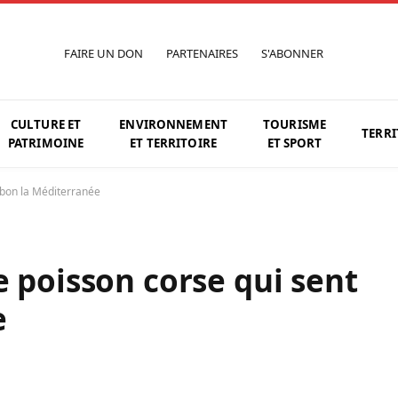
FAIRE UN DON
PARTENAIRES
S'ABONNER
CULTURE ET
ENVIRONNEMENT
TOURISME
TERRI
PATRIMOINE
ET TERRITOIRE
ET SPORT
 bon la Méditerranée
e poisson corse qui sent
e