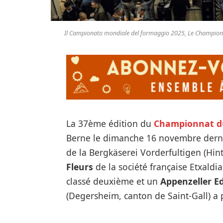
Il Campionato mondiale del formaggio 2025, Le Champion
La 37ème édition du
Championnat d
Berne le dimanche 16 novembre derni
de la Bergkäserei Vorderfultigen (Hint
Fleurs
de la société française Etxaldi
classé deuxième et un
Appenzeller E
(Degersheim, canton de Saint-Gall) a p