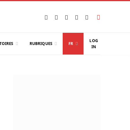
Facebook
X
Instagram
YouTube
LinkedIn
(Twitter)
LOG
TOIRES
RUBRIQUES
FR
IN