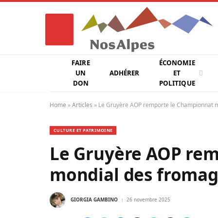
FAIRE
ÉCONOMIE
UN
ADHÉRER
ET
DON
POLITIQUE
Home
»
Articles
»
Le Gruyère AOP remporte le Championnat 
CULTURE ET PATRIMOINE
Le Gruyère AOP rem
mondial des fromag
GIORGIA GAMBINO
26 novembre 2025