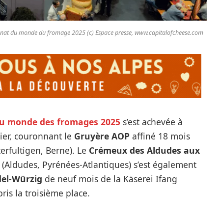
nat du monde du fromage 2025 (c) Espace presse, www.capitalofcheese.com
u monde des fromages 2025
s’est achevée à
er, couronnant le
Gruyère AOP
affiné 18 mois
erfultigen, Berne). Le
Crémeux des Aldudes aux
a (Aldudes, Pyrénées-Atlantiques) s’est également
del-Würzig
de neuf mois de la Käserei Ifang
ris la troisième place.