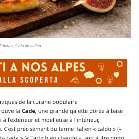
i Tolone, Cada de Toulon
atiques de la cuisine populaire
rouve la
Cade
, une grande galette dorée à base
 à l’extérieur et moelleuse à l’intérieur,
 C’est précisément du terme italien « caldo » («
ota cada » (« Tarte bien chaude », son autre nom),