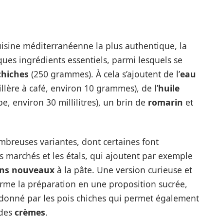
sine méditerranéenne la plus authentique, la
ues ingrédients essentiels, parmi lesquels se
chiches
(250 grammes). À cela s’ajoutent de l’
eau
illère à café, environ 10 grammes), de l’
huile
pe, environ 30 millilitres), un brin de
romarin
et
mbreuses variantes, dont certaines font
es marchés et les étals, qui ajoutent par exemple
ns nouveaux
à la pâte. Une version curieuse et
rme la préparation en une proposition sucrée,
 donné par les pois chiches qui permet également
des
crèmes
.