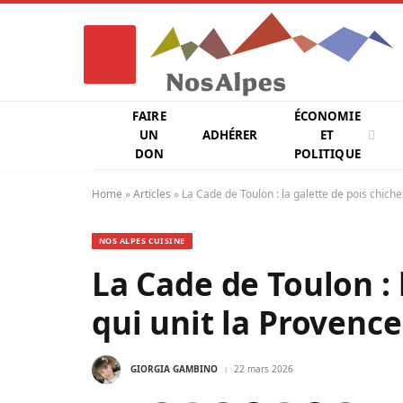
FAIRE
ÉCONOMIE
UN
ADHÉRER
ET
DON
POLITIQUE
Home
»
Articles
»
La Cade de Toulon : la galette de pois chiches
NOS ALPES CUISINE
La Cade de Toulon : 
qui unit la Provence
GIORGIA GAMBINO
22 mars 2026