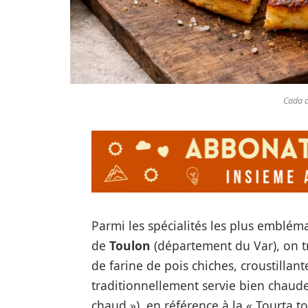
Cada d
Parmi les spécialités les plus emblém
de
Toulon
(département du Var), on t
de farine de pois chiches, croustillante
traditionnellement servie bien chaude.
chaud »), en référence à la « Tourta t