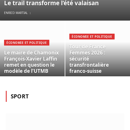
Le trail transforme l’été valaisan
ENRICO MARTIAL
ÉCONOMIE ET POLITIQUE
ÉCONOMIE ET POLITIQUE
Tour de France
Le maire de Chamonix
Femmes 2026 :
François-Xavier Laffin
sécurité
remet en question le
transfrontalière
modèle de l’UTMB
franco-suisse
SPORT