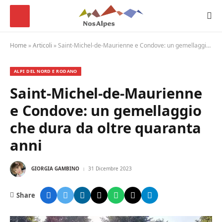
Home
»
Articoli
»
Saint-Michel-de-Maurienne e Condove: un gemellaggio che dura da oltre quaranta anni
ALPI DEL NORD E RODANO
Saint-Michel-de-Maurienne
e Condove: un gemellaggio
che dura da oltre quaranta
anni
GIORGIA GAMBINO
31 Dicembre 2023
Share