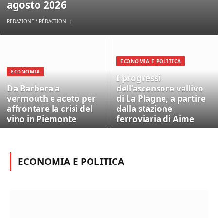
agosto 2026
REDAZIONE / RÉDACTION
ECONOMIA E POLITICA
ECONOMIA
I progressi
Da Barbera a
dell’ascensore vallivo
vermouth e aceto per
di La Plagne, a partire
affrontare la crisi del
dalla stazione
vino in Piemonte
ferroviaria di Aime
ECONOMIA E POLITICA