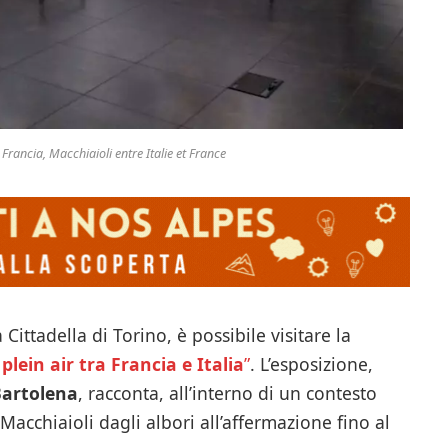
e Francia, Macchiaioli entre Italie et France
 Cittadella di Torino, è possibile visitare la
plein air tra Francia e Italia
”
. L’esposizione,
artolena
, racconta, all’interno di un contesto
acchiaioli dagli albori all’affermazione fino al