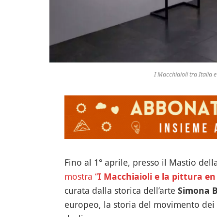
I Macchiaioli tra Italia 
Fino al 1° aprile, presso il Mastio della
mostra “
I Macchiaioli e la pittura en 
curata dalla storica dell’arte
Simona B
europeo, la storia del movimento dei M