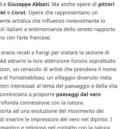
i
e
Giuseppe Abbati
. Ma anche opere di
pittori
let
e
Corot
. Opere che rappresentano un
nte artistica che influenzò notevolmente lo
i italiani a testimonianza dello stretto rapporto
ono con l’arte francese.
i erano recati a Parigi per visitare la sezione di
 Ad attrarre la loro attenzione furono soprattutto
rbizon, un cenacolo di artisti che prendeva il nome
ta di Fontainebleau; un villaggio divenuto meta
ttori interessati al tema del paesaggio e della vita
cominciano a proporre
paesaggi dal vero
 profonda connessione con la natura.
ci porta ad una evoluzione del movimento dei
di inserire le impressioni del vero nel dipinto. I
mantico e religioso nel contatto con la natura