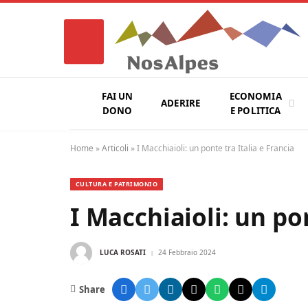
FAI UN
ECONOMIA
ADERIRE
DONO
E POLITICA
Home
»
Articoli
»
I Macchiaioli: un ponte tra Italia e Francia
CULTURA E PATRIMONIO
I Macchiaioli: un pon
LUCA ROSATI
24 Febbraio 2024
Share