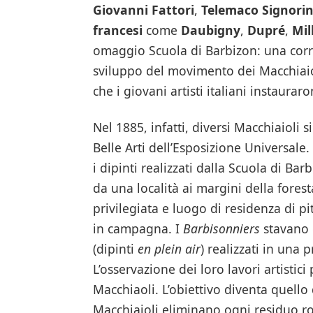
Giovanni Fattori
,
Telemaco Signorin
francesi
come
Daubigny
,
Dupré
,
Mil
omaggio Scuola di Barbizon: una corre
sviluppo del movimento dei Macchiaiol
che i giovani artisti italiani instaurar
Nel 1885, infatti, diversi Macchiaioli s
Belle Arti dell’Esposizione Universale.
i dipinti realizzati dalla Scuola di Ba
da una località ai margini della fores
privilegiata e luogo di residenza di pi
in campagna. I
Barbisonniers
stavano 
(dipinti
en
plein air
) realizzati in una
L’osservazione dei loro lavori artisti
Macchiaoli. L’obiettivo diventa quello 
Macchiaioli eliminano ogni residuo ro