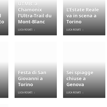
UTMB: a
Chamonix
L’Estate Reale
l
l’Ultra-Trail du
va in scena a
to
Mont-Blanc
Torino
LUCA ROSATI
LUCA ROSATI
Festa di San
Sei spiagge
o
Giovanni a
chiuse a
Torino
Genova
LUCA ROSATI
LUCA ROSATI