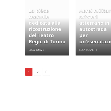
La pièce
Aerei militar
teatrale
svizzeri
dedicata alla
atterrano in
ricostruzione
autostrada
del Teatro
per
Regio di Torino
un’esercitaz
LUCA ROSATI
LUCA ROSATI
Next
1
2