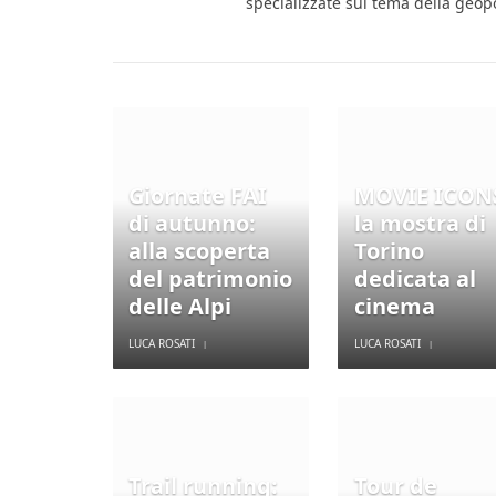
specializzate sul tema della geop
Giornate FAI
MOVIE ICONS
di autunno:
la mostra di
alla scoperta
Torino
del patrimonio
dedicata al
delle Alpi
cinema
LUCA ROSATI
LUCA ROSATI
Trail running:
Tour de