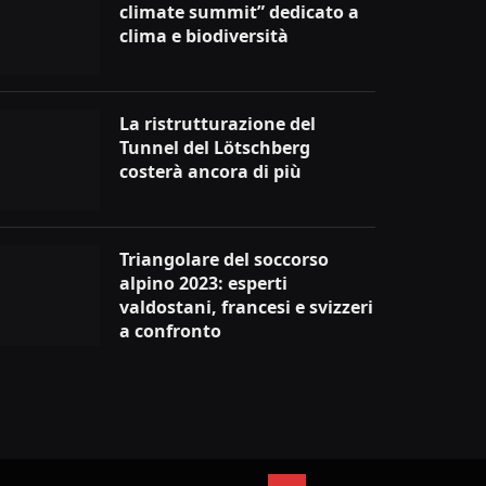
climate summit” dedicato a
clima e biodiversità
La ristrutturazione del
Tunnel del Lötschberg
costerà ancora di più
Triangolare del soccorso
alpino 2023: esperti
valdostani, francesi e svizzeri
a confronto