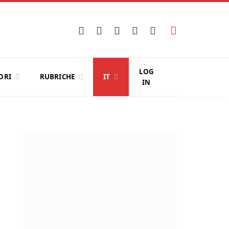
Facebook
X
Instagram
YouTube
LinkedIn
(Twitter)
LOG
ORI
RUBRICHE
IT
IN