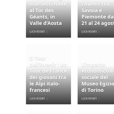
due settimane
l’Avenir tra
al Tor des
Savoia e
Géants, in
Piemonte da
Valle d’Aosta
21 al 24 agos
LUCA ROSATI
LUCA ROSATI
Il Tour
dell’Avenir : un
L’impatto
Tour de France
economico e
dei giovani tra
sociale del
le Alpi italo-
Museo Egizi
francesi
di Torino
LUCA ROSATI
LUCA ROSATI