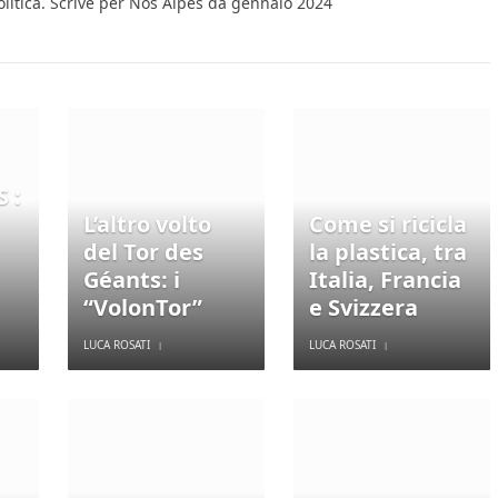
olitica. Scrive per Nos Alpes da gennaio 2024
 :
L’altro volto
Come si ricicla
del Tor des
la plastica, tra
Géants: i
Italia, Francia
“VolonTor”
e Svizzera
LUCA ROSATI
LUCA ROSATI