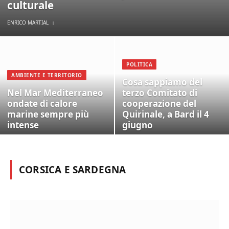
culturale
ENRICO MARTIAL
POLITICA
AMBIENTE E TERRITORIO
Cosa sappiamo del
Nel Mar Mediterraneo
terzo Comitato di
ondate di calore
cooperazione del
marine sempre più
Quirinale, a Bard il 4
intense
giugno
CORSICA E SARDEGNA