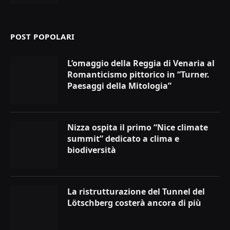
POST POPOLARI
L’omaggio della Reggia di Venaria al
Romanticismo pittorico in “Turner.
Paesaggi della Mitologia”
Nizza ospita il primo “Nice climate
summit” dedicato a clima e
biodiversità
La ristrutturazione del Tunnel del
Lötschberg costerà ancora di più