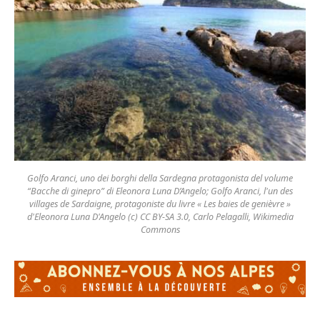
Golfo Aranci, uno dei borghi della Sardegna protagonista del volume
“Bacche di ginepro” di Eleonora Luna D’Angelo; Golfo Aranci, l'un des
villages de Sardaigne, protagoniste du livre « Les baies de genièvre »
d'Eleonora Luna D'Angelo (c) CC BY-SA 3.0, Carlo Pelagalli, Wikimedia
Commons