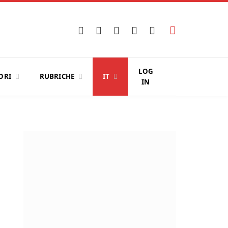
Facebook
X
Instagram
YouTube
LinkedIn
(Twitter)
LOG
ORI
RUBRICHE
IT
IN