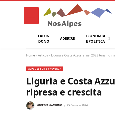
FAI UN
ECONOMIA
ADERIRE
DONO
E POLITICA
Home
»
Articoli
»
Liguria e Costa Azzurra: nel 2023 turismo in 
ALPI DEL SUD E PROVENZA
Liguria e Costa Azzu
ripresa e crescita
GIORGIA GAMBINO
25 Gennaio 2024