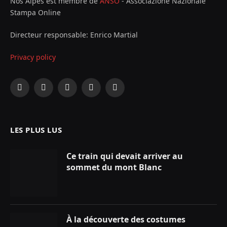
Nos Alpes est membre de
ANSO
- Associazione Nazionale
Stampa Online
Directeur responsable: Enrico Martial
Privacy policy
Facebook
X
Instagram
YouTube
LinkedIn
(Twitter)
LES PLUS LUS
Ce train qui devait arriver au
sommet du mont Blanc
À la découverte des costumes