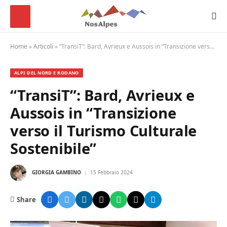
Home
»
Articoli
»
“TransiT”: Bard, Avrieux e Aussois in “Transizione verso il Turismo Culturale Sostenibile”
ALPI DEL NORD E RODANO
“TransiT”: Bard, Avrieux e
Aussois in “Transizione
verso il Turismo Culturale
Sostenibile”
GIORGIA GAMBINO
15 Febbraio 2024
Share