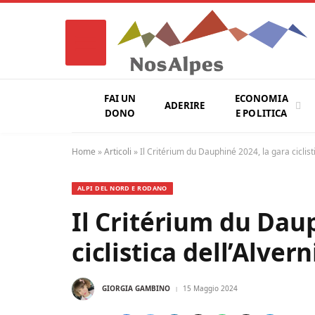
FAI UN
ECONOMIA
ADERIRE
DONO
E POLITICA
Home
»
Articoli
»
Il Critérium du Dauphiné 2024, la gara ciclist
ALPI DEL NORD E RODANO
Il Critérium du Daup
ciclistica dell’Alve
GIORGIA GAMBINO
15 Maggio 2024