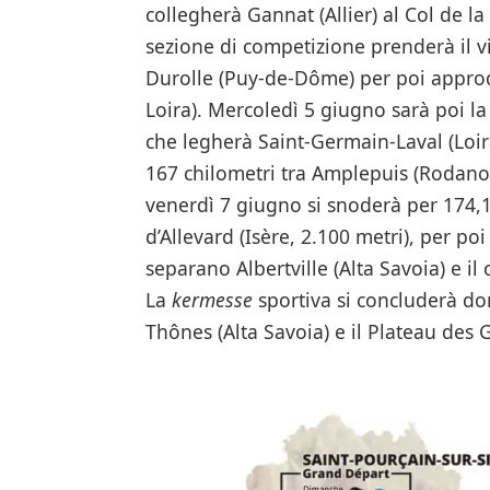
collegherà Gannat (Allier) al Col de l
sezione di competizione prenderà il v
Durolle (Puy-de-Dôme) per poi approd
Loira). Mercoledì 5 giugno sarà poi la 
che legherà Saint-Germain-Laval (Loira
167 chilometri tra Amplepuis (Rodano) 
venerdì 7 giugno si snoderà per 174,1 
d’Allevard (Isère, 2.100 metri), per po
separano Albertville (Alta Savoia) e 
La
kermesse
sportiva si concluderà do
Thônes (Alta Savoia) e il Plateau des G