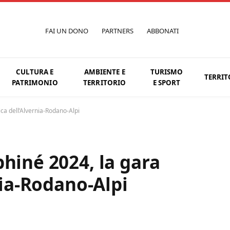
FAI UN DONO
PARTNERS
ABBONATI
CULTURA E
AMBIENTE E
TURISMO
TERRIT
PATRIMONIO
TERRITORIO
E SPORT
ica dell’Alvernia-Rodano-Alpi
hiné 2024, la gara
rnia-Rodano-Alpi