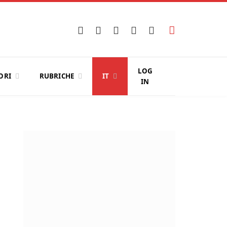
Facebook
X
Instagram
YouTube
LinkedIn
(Twitter)
LOG
ORI
RUBRICHE
IT
IN