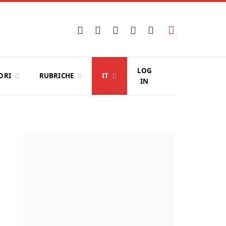
Facebook
X
Instagram
YouTube
LinkedIn
(Twitter)
LOG
ORI
RUBRICHE
IT
IN