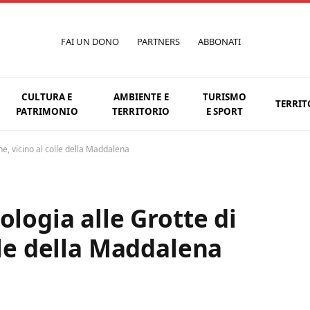
FAI UN DONO
PARTNERS
ABBONATI
CULTURA E
AMBIENTE E
TURISMO
TERRIT
PATRIMONIO
TERRITORIO
E SPORT
ne, vicino al colle della Maddalena
ologia alle Grotte di
lle della Maddalena