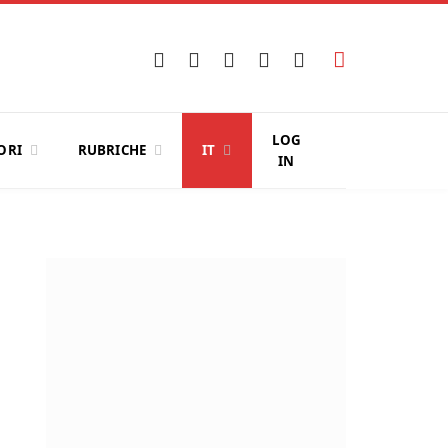
Facebook
X
Instagram
YouTube
LinkedIn
(Twitter)
LOG
ORI
RUBRICHE
IT
IN