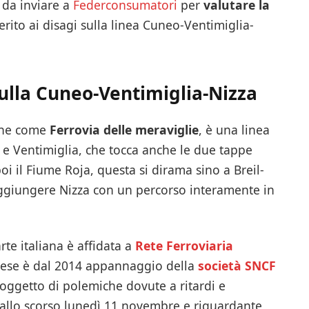
 da inviare a
Federconsumatori
per
valutare la
rito ai disagi sulla linea Cuneo-Ventimiglia-
ulla Cuneo-Ventimiglia-Nizza
che come
Ferrovia delle meraviglie
, è una linea
 e Ventimiglia, che tocca anche le due tappe
i il Fiume Roja, questa si dirama sino a Breil-
aggiungere Nizza con un percorso interamente in
rte italiana è affidata a
Rete Ferroviaria
ncese è dal 2014 appannaggio della
società SNCF
e oggetto di polemiche dovute a ritardi e
te allo scorso lunedì 11 novembre e riguardante