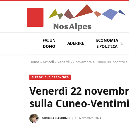
FAI UN
ECONOMIA
ADERIRE
DONO
E POLITICA
Home
»
Articoli
»
Venerdì 22 novembre a Cuneo un incontro su
ALPI DEL SUD E PROVENZA
Venerdì 22 novembr
sulla Cuneo-Ventimi
GIORGIA GAMBINO
19 Novembre 2024