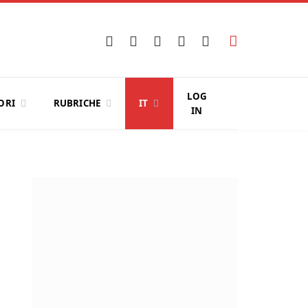
Facebook
X
Instagram
YouTube
LinkedIn
(Twitter)
LOG
ORI
RUBRICHE
IT
IN