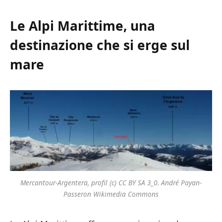
Le Alpi Marittime, una
destinazione che si erge sul
mare
Mercantour-Argentera, profil (c) CC BY SA 3_0. André Payan-
Passeron Wikimedia Commons