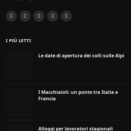
Facebook
X
Instagram
YouTube
LinkedIn
(Twitter)
I PIÙ LETTI
Le date di apertura dei colli sulle Alpi
I Macchiaioli: un ponte tra Italia e
Francia
Alloggi per lavoratori stagionali