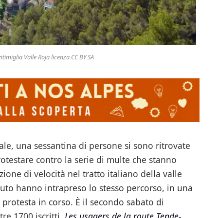
ntimiglia Valle Roja licenza CC BY SA
ale, una sessantina di persone si sono ritrovate
protestare contro la serie di multe che stanno
one di velocità nel tratto italiano della valle
auto hanno intrapreso lo stesso percorso, in una
protesta in corso. È il secondo sabato di
re 1700 iscritti,
Les usagers de la route Tende-