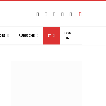
Facebook
X
Instagram
YouTube
LinkedIn
(Twitter)
LOG
ORI
RUBRICHE
IT
IN