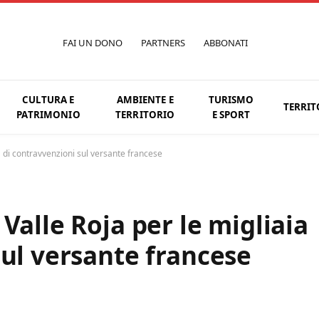
FAI UN DONO
PARTNERS
ABBONATI
CULTURA E
AMBIENTE E
TURISMO
TERRIT
PATRIMONIO
TERRITORIO
E SPORT
a di contravvenzioni sul versante francese
Valle Roja per le migliaia
sul versante francese