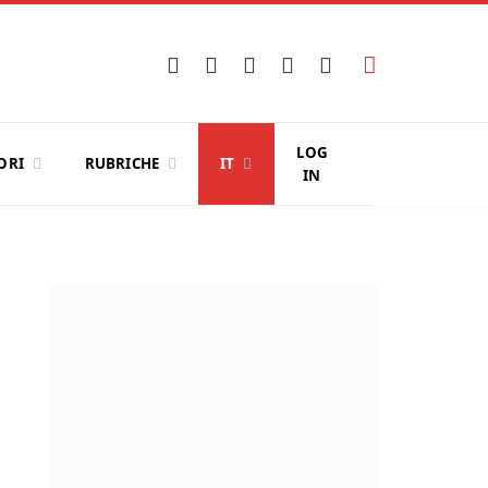
Facebook
X
Instagram
YouTube
LinkedIn
(Twitter)
LOG
ORI
RUBRICHE
IT
IN