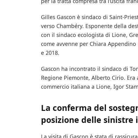
per la tratta compresa tra l’uscita fra
Gilles Gascon è sindaco di Saint-Priest
verso Chambéry. Esponente della dest
con il sindaco ecologista di Lione, Gr
come avvenne per Chiara Appendino e 
e 2018.
Gascon ha incontrato il sindaco di Tor
Regione Piemonte, Alberto Cirio. Era
commercio italiana a Lione, Igor Sta
La conferma del sostegno
posizione delle sinistre
La visita di Gascon è stata di rassicura