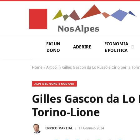
FAI UN
ECONOMIA
ADERIRE
DONO
E POLITICA
Home
»
Articoli
»
Gilles Gascon da Lo Russo e Cirio per la Tori
ALPI DEL NORD E RODANO
Gilles Gascon da Lo 
Torino-Lione
ENRICO MARTIAL
17 Gennaio 2024