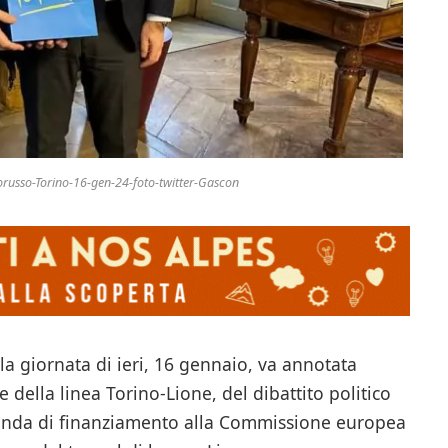
orusso-Torino-16-gen-24-foto-twitter-Gascon
lla giornata di ieri, 16 gennaio, va annotata
 della linea Torino-Lione, del dibattito politico
manda di finanziamento alla Commissione europea