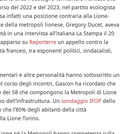
corso del 2022 e del 2023, nel partito ecologista
a infatti una posizione contraria alla Lione-
nte della metropoli lionese, Gregory Ducet, aveva
età in una intervista all’italiana La Stampa il 20
a apparso su
Reporterre
un appello contro la
 francesi, tra esponenti politici, sindacalisti,
amentari e altre personalità hanno sottoscritto un
el corso degli incontri, Gascon ha ricordato che
le dei 58 che compongono la Metropoli di Lione
o dell’infrastruttura. Un
sondaggio IFOP
dello
che l’80% degli abitanti della città
lla Lione-Torino.
 Lione né la Metropoli hanno competenza sulla