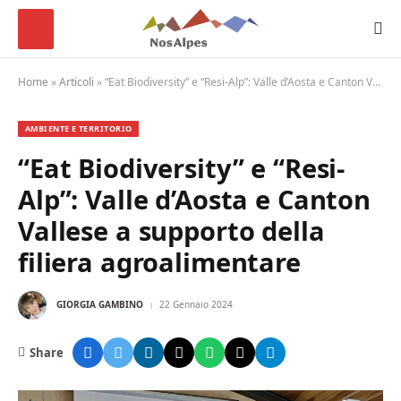
Home
»
Articoli
»
“Eat Biodiversity” e “Resi-Alp”: Valle d’Aosta e Canton Vallese a supporto della filiera agroalimentare
AMBIENTE E TERRITORIO
“Eat Biodiversity” e “Resi-
Alp”: Valle d’Aosta e Canton
Vallese a supporto della
filiera agroalimentare
GIORGIA GAMBINO
22 Gennaio 2024
Share