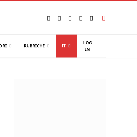
Facebook
X
Instagram
YouTube
LinkedIn
(Twitter)
LOG
ORI
RUBRICHE
IT
IN