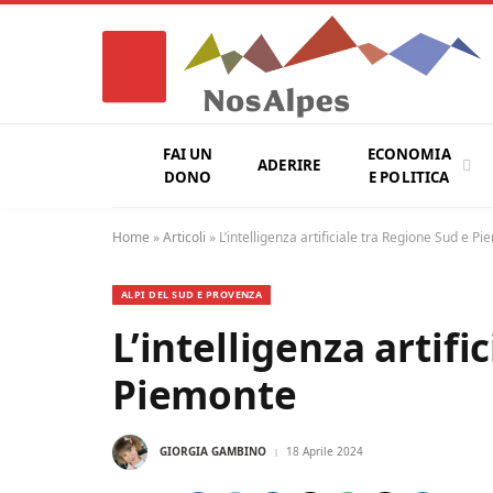
FAI UN
ECONOMIA
ADERIRE
DONO
E POLITICA
Home
»
Articoli
»
L’intelligenza artificiale tra Regione Sud e P
ALPI DEL SUD E PROVENZA
L’intelligenza artifi
Piemonte
GIORGIA GAMBINO
18 Aprile 2024