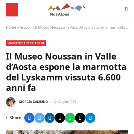
Home
»
Articoli
»
Il Museo Noussan in Valle d’Aosta espone la marmotta del Lyskamm vissuta 6.600 anni fa
AMBIENTE E TERRITORIO
Il Museo Noussan in Valle
d’Aosta espone la marmotta
del Lyskamm vissuta 6.600
anni fa
GIORGIA GAMBINO
12 Giugno 2024
Share