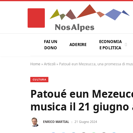
FAI UN
ECONOMIA
ADERIRE
DONO
E POLITICA
Home
»
Articoli
»
Patoué eun Mezeucca, una promessa di music
CULTURA
Patoué eun Mezeucc
musica il 21 giugno
ENRICO MARTIAL
21 Giugno 2024