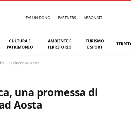
FAI UN DONO
PARTNERS
ABBONATI
CULTURA E
AMBIENTE E
TURISMO
TERRIT
PATRIMONIO
TERRITORIO
E SPORT
a il 21 giugno ad Aosta
a, una promessa di
 ad Aosta