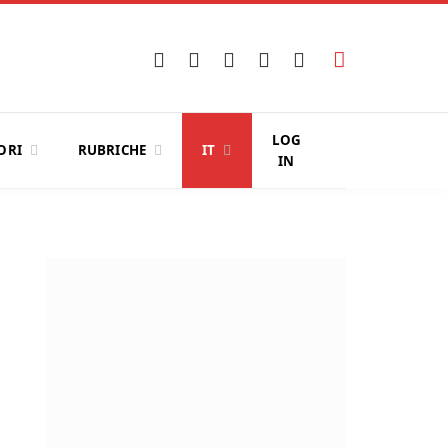
Facebook
X
Instagram
YouTube
LinkedIn
(Twitter)
LOG
ORI
RUBRICHE
IT
IN