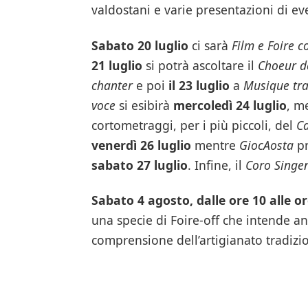
valdostani e varie presentazioni di eve
Sabato 20 luglio
ci sarà
Film e Foire c
21 luglio
si potrà ascoltare il
Choeur d
chanter
e poi
il 23 luglio
a
Musique trad
voce
si esibirà
mercoledì 24 luglio
, m
cortometraggi, per i più piccoli, del
Ca
venerdì 26 luglio
mentre
GiocAosta
pr
sabato 27 luglio
. Infine, il
Coro Singe
Sabato 4 agosto, dalle ore 10 alle or
una specie di Foire-off che intende anc
comprensione dell’artigianato tradizi