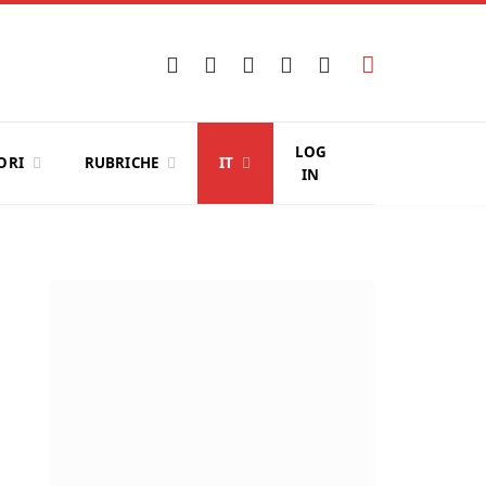
Facebook
X
Instagram
YouTube
LinkedIn
(Twitter)
LOG
ORI
RUBRICHE
IT
IN