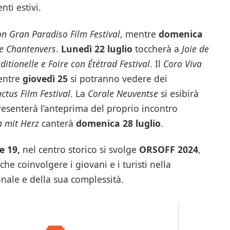
nti estivi.
on Gran Paradiso Film Festival
, mentre
domenica
e Chantenvers
.
Lunedì 22 luglio
toccherà a
Joie de
itionelle e Foire con Ététrad Festival
. Il
Coro Viva
entre
giovedì 25
si potranno vedere dei
ctus Film Festival
. La
Corale Neuventse
si esibirà
esenterà l’anteprima del proprio incontro
n mit Herz
canterà
domenica 28 luglio
.
e 19,
nel centro storico si svolge
ORSOFF 2024
,
he coinvolgere i giovani e i turisti nella
onale e della sua complessità.