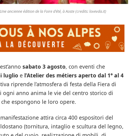
Une ancienne édition de la Foire d'été, à Aoste (credits: lovevda.it)
uest’anno
sabato 3 agosto
, con eventi che
i luglio
e
l’Atelier des métiers aperto dal 1° al 4
tiva riprende l’atmosfera di festa della Fiera di
di ogni anno anima le vie del centro storico di
ni che espongono le loro opere.
 manifestazione attira circa 400 espositori del
aldostano (tornitura, intaglio e scultura del legno,
tuto e del cuoio, realizzazione di mobili, di