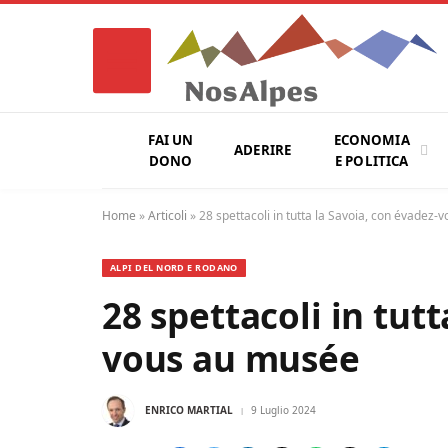
FAI UN
ECONOMIA
ADERIRE
DONO
E POLITICA
Home
»
Articoli
»
28 spettacoli in tutta la Savoia, con évadez
ALPI DEL NORD E RODANO
28 spettacoli in tut
vous au musée
ENRICO MARTIAL
9 Luglio 2024