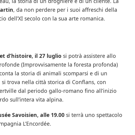
u, la storia di un droghiere e di un cliente. La
Martin
, da non perdere per i suoi affreschi della
icio dell’XI secolo con la sua arte romanica.
t d’histoire, il 27 luglio
si potrà assistere allo
profonde (Improvvisamente la foresta profonda)
onta la storia di animali scomparsi e di un
 si trova nella città storica di Conflans, con
ertville dal periodo gallo-romano fino all’inizio
do sull’intera vita alpina.
usée Savoisien, alle 19.00
si terrà uno spettacolo
compagnia L’Encordée.