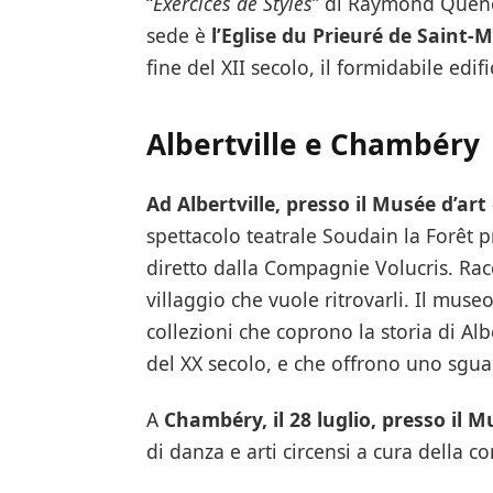
“
Exercices de Styles
” di Raymond Quenea
sede è
l’Eglise du Prieuré de Saint-
fine del XII secolo, il formidabile edif
Albertville e Chambéry
Ad Albertville, presso il Musée d’art e
spettacolo teatrale Soudain la Forêt 
diretto dalla Compagnie Volucris. Racc
villaggio che vuole ritrovarli. Il museo
collezioni che coprono la storia di Alb
del XX secolo, e che offrono uno sguar
A
Chambéry, il 28 luglio, presso il M
di danza e arti circensi a cura della 