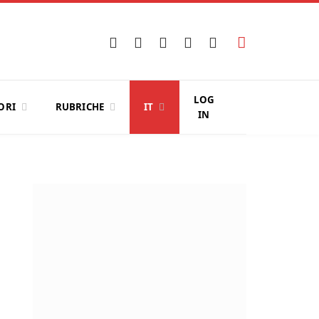
Facebook
X
Instagram
YouTube
LinkedIn
(Twitter)
LOG
ORI
RUBRICHE
IT
IN