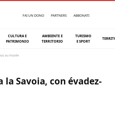
FAI UN DONO
PARTNERS
ABBONATI
CULTURA E
AMBIENTE E
TURISMO
TERRIT
PATRIMONIO
TERRITORIO
E SPORT
-vous au musée
ta la Savoia, con évadez-