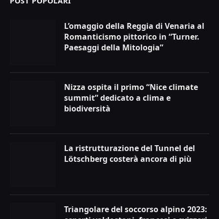
POST POPOLARI
L’omaggio della Reggia di Venaria al
Romanticismo pittorico in “Turner.
Paesaggi della Mitologia”
Nizza ospita il primo “Nice climate
summit” dedicato a clima e
biodiversità
La ristrutturazione del Tunnel del
Lötschberg costerà ancora di più
Triangolare del soccorso alpino 2023: