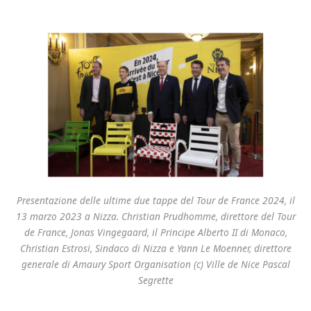
Presentazione delle ultime due tappe del Tour de France 2024, il
13 marzo 2023 a Nizza. Christian Prudhomme, direttore del Tour
de France, Jonas Vingegaard, il Principe Alberto II di Monaco,
Christian Estrosi, Sindaco di Nizza e Yann Le Moenner, direttore
generale di Amaury Sport Organisation (c) Ville de Nice Pascal
Segrette