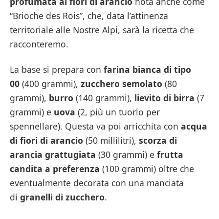
profumata ai fiori di arancio
nota anche come
“Brioche des Rois”, che, data l’attinenza
territoriale alle Nostre Alpi, sarà la ricetta che
racconteremo.
La base si prepara con
farina bianca di tipo
00
(400 grammi),
zucchero semolato
(80
grammi),
burro
(140 grammi),
lievito di birra
(7
grammi) e
uova
(2, più un tuorlo per
spennellare). Questa va poi arricchita con
acqua
di fiori di arancio
(50 millilitri),
scorza di
arancia grattugiata
(30 grammi) e
frutta
candita a preferenza
(100 grammi) oltre che
eventualmente decorata con una manciata
di
granelli di zucchero
.