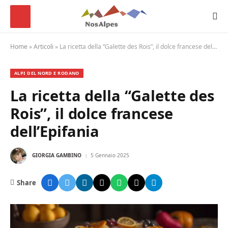
Home
»
Articoli
»
La ricetta della “Galette des Rois”, il dolce francese dell’Epifania
ALPI DEL NORD E RODANO
La ricetta della “Galette des
Rois”, il dolce francese
dell’Epifania
GIORGIA GAMBINO
5 Gennaio 2025
Share