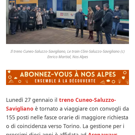
Il treno Cuneo-Saluzzo-Savigliano, Le train Côni-Saluzzo-Savigliano (c)
Enrico Martial, Nos Alpes
Lunedì 27 gennaio il
treno Cuneo-Saluzzo-
Savigliano
è tornato a viaggiare con convogli da
155 posti nelle fasce orarie di maggiore richiesta
o di coincidenza verso Torino. La gestione per i
prossimi dieci anni è affidata ad
Arenaways
,