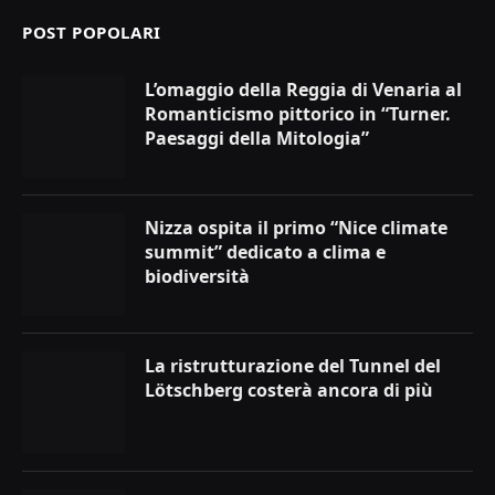
POST POPOLARI
L’omaggio della Reggia di Venaria al
Romanticismo pittorico in “Turner.
Paesaggi della Mitologia”
Nizza ospita il primo “Nice climate
summit” dedicato a clima e
biodiversità
La ristrutturazione del Tunnel del
Lötschberg costerà ancora di più