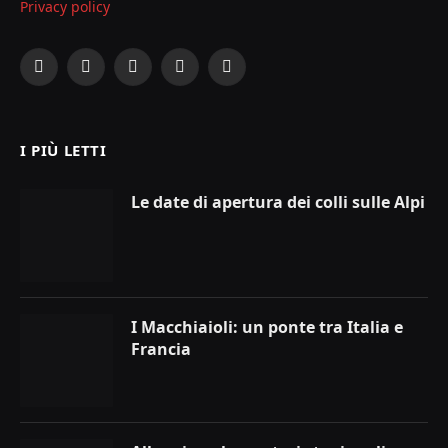
Privacy policy
Facebook
X
Instagram
YouTube
LinkedIn
(Twitter)
I PIÙ LETTI
Le date di apertura dei colli sulle Alpi
I Macchiaioli: un ponte tra Italia e
Francia