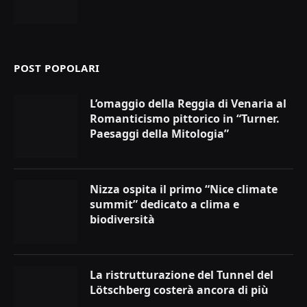
POST POPOLARI
L’omaggio della Reggia di Venaria al
Romanticismo pittorico in “Turner.
Paesaggi della Mitologia”
Nizza ospita il primo “Nice climate
summit” dedicato a clima e
biodiversità
La ristrutturazione del Tunnel del
Lötschberg costerà ancora di più